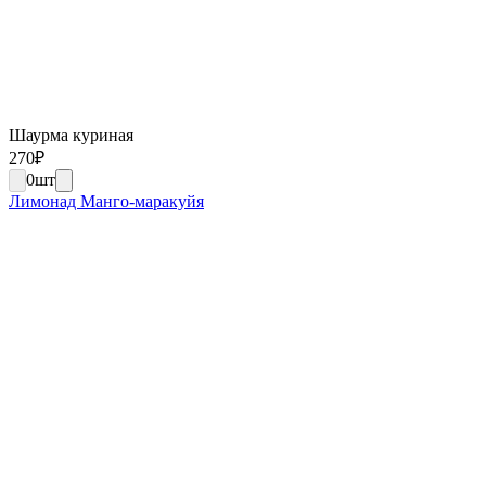
Шаурма куриная
270
₽
0
шт
Лимонад Манго-маракуйя