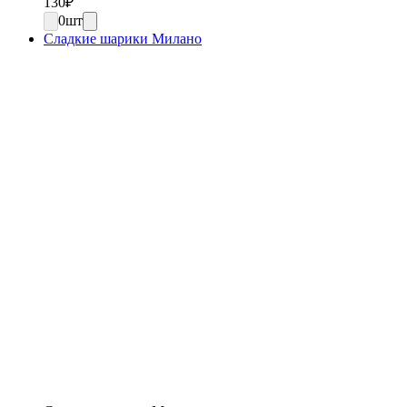
130
₽
0
шт
Сладкие шарики Милано