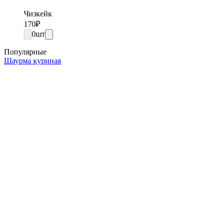
Чизкейк
170
₽
0
шт
Популярные
Шаурма куриная