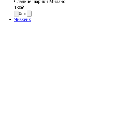
Сладкие шарики Милано
130
₽
0
шт
Чизкейк