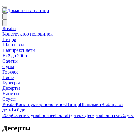
Комбо
Конструктор половинок
Пицца
Шашлыки
Выбирают дети
Всё до 260р
Салаты
Супы
Горячее
Паста
Бургеры
Десерты
Напитки
Соусы
Комбо
Конструктор половинок
Пицца
Шашлыки
Выбирают
дети
Всё до
260р
Салаты
Супы
Горячее
Паста
Бургеры
Десерты
Напитки
Соусы
Десерты