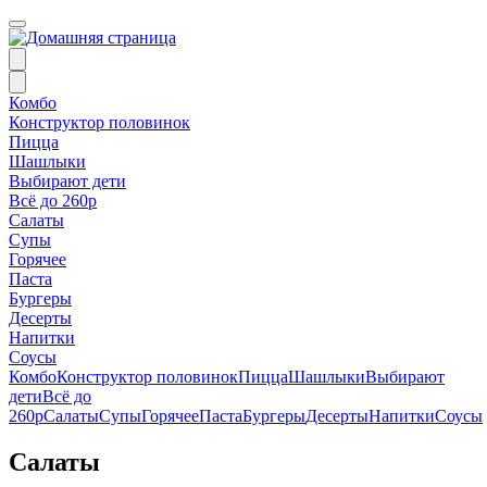
Комбо
Конструктор половинок
Пицца
Шашлыки
Выбирают дети
Всё до 260р
Салаты
Супы
Горячее
Паста
Бургеры
Десерты
Напитки
Соусы
Комбо
Конструктор половинок
Пицца
Шашлыки
Выбирают
дети
Всё до
260р
Салаты
Супы
Горячее
Паста
Бургеры
Десерты
Напитки
Соусы
Салаты