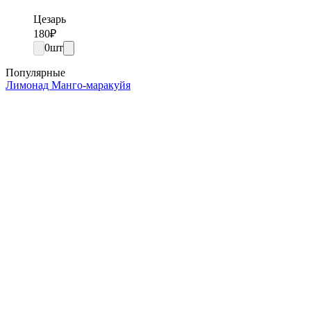
Цезарь
180
₽
0
шт
Популярные
Лимонад Манго-маракуйя