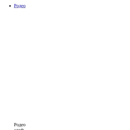
Родео
Родео