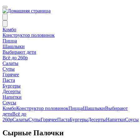
Комбо
Конструктор половинок
Пицца
Шашлыки
Выбирают дети
Всё до 260р
Салаты
Супы
Горячее
Паста
Бургеры
Десерты
Напитки
Соусы
Комбо
Конструктор половинок
Пицца
Шашлыки
Выбирают
дети
Всё до
260р
Салаты
Супы
Горячее
Паста
Бургеры
Десерты
Напитки
Соусы
Сырные Палочки