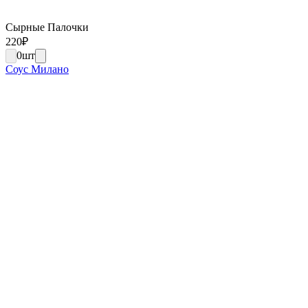
Сырные Палочки
220
₽
0
шт
Соус Милано