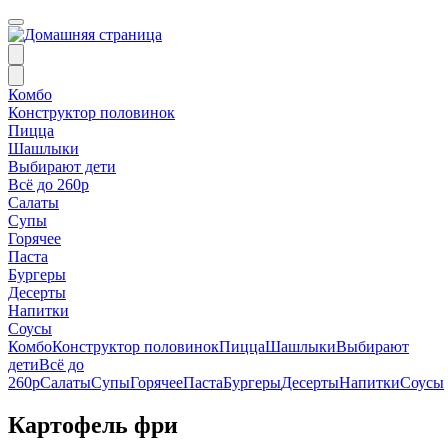
Комбо
Конструктор половинок
Пицца
Шашлыки
Выбирают дети
Всё до 260р
Салаты
Супы
Горячее
Паста
Бургеры
Десерты
Напитки
Соусы
Комбо
Конструктор половинок
Пицца
Шашлыки
Выбирают
дети
Всё до
260р
Салаты
Супы
Горячее
Паста
Бургеры
Десерты
Напитки
Соусы
Картофель фри