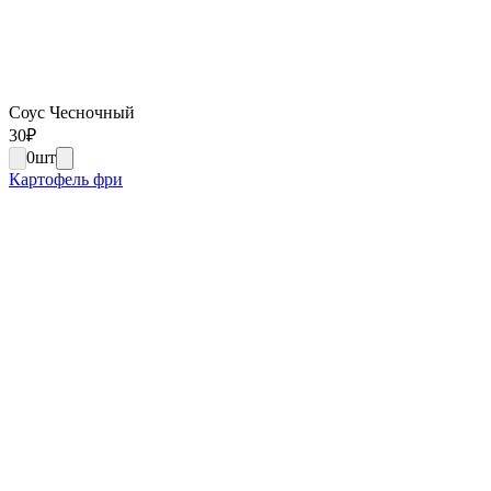
Соус Чесночный
30
₽
0
шт
Картофель фри