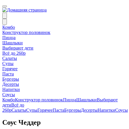
Комбо
Конструктор половинок
Пицца
Шашлыки
Выбирают дети
Всё до 260р
Салаты
Супы
Горячее
Паста
Бургеры
Десерты
Напитки
Соусы
Комбо
Конструктор половинок
Пицца
Шашлыки
Выбирают
дети
Всё до
260р
Салаты
Супы
Горячее
Паста
Бургеры
Десерты
Напитки
Соусы
Соус Чеддер