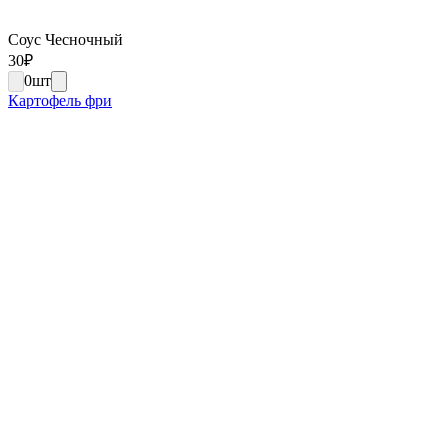
Соус Чесночный
30
₽
0
шт
Картофель фри