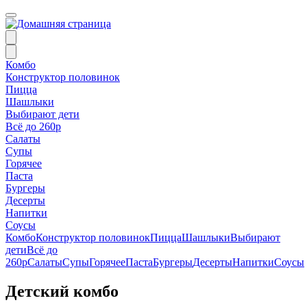
Комбо
Конструктор половинок
Пицца
Шашлыки
Выбирают дети
Всё до 260р
Салаты
Супы
Горячее
Паста
Бургеры
Десерты
Напитки
Соусы
Комбо
Конструктор половинок
Пицца
Шашлыки
Выбирают
дети
Всё до
260р
Салаты
Супы
Горячее
Паста
Бургеры
Десерты
Напитки
Соусы
Детский комбо