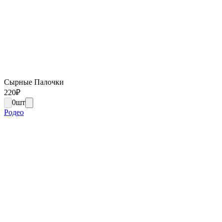
Сырные Палочки
220
₽
0
шт
Родео