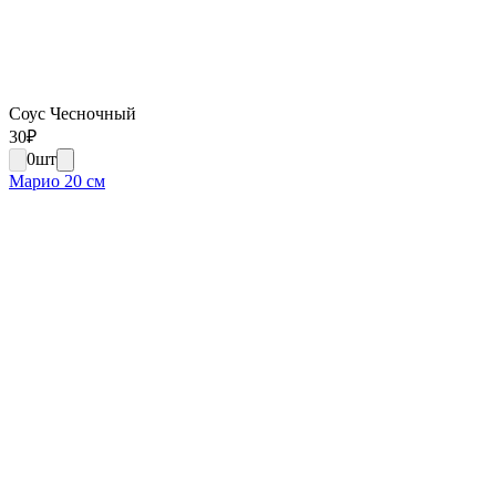
Соус Чесночный
30
₽
0
шт
Марио 20 см