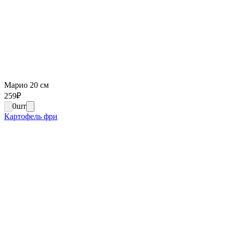
Марио 20 см
259
₽
0
шт
Картофель фри