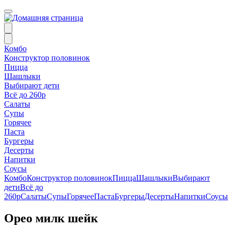
Комбо
Конструктор половинок
Пицца
Шашлыки
Выбирают дети
Всё до 260р
Салаты
Супы
Горячее
Паста
Бургеры
Десерты
Напитки
Соусы
Комбо
Конструктор половинок
Пицца
Шашлыки
Выбирают
дети
Всё до
260р
Салаты
Супы
Горячее
Паста
Бургеры
Десерты
Напитки
Соусы
Орео милк шейк