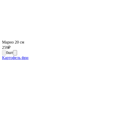
Марио 20 см
259
₽
0
шт
Картофель фри