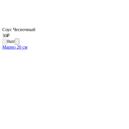
Соус Чесночный
30
₽
0
шт
Марио 20 см