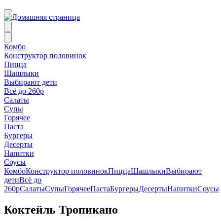
Комбо
Конструктор половинок
Пицца
Шашлыки
Выбирают дети
Всё до 260р
Салаты
Супы
Горячее
Паста
Бургеры
Десерты
Напитки
Соусы
Комбо
Конструктор половинок
Пицца
Шашлыки
Выбирают
дети
Всё до
260р
Салаты
Супы
Горячее
Паста
Бургеры
Десерты
Напитки
Соусы
Коктейль Тропикано