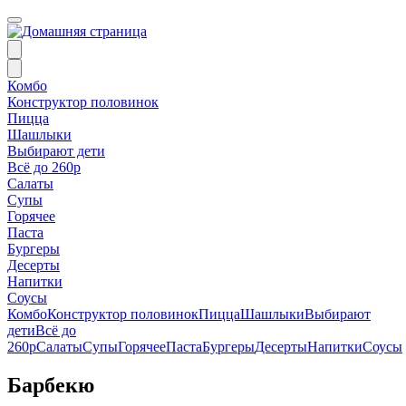
Комбо
Конструктор половинок
Пицца
Шашлыки
Выбирают дети
Всё до 260р
Салаты
Супы
Горячее
Паста
Бургеры
Десерты
Напитки
Соусы
Комбо
Конструктор половинок
Пицца
Шашлыки
Выбирают
дети
Всё до
260р
Салаты
Супы
Горячее
Паста
Бургеры
Десерты
Напитки
Соусы
Барбекю