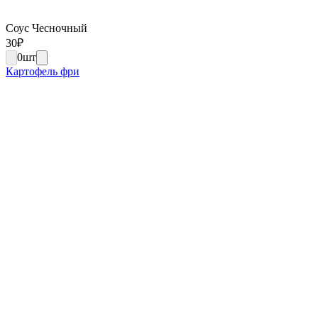
Соус Чесночный
30
₽
0
шт
Картофель фри