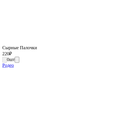
Сырные Палочки
220
₽
0
шт
Родео