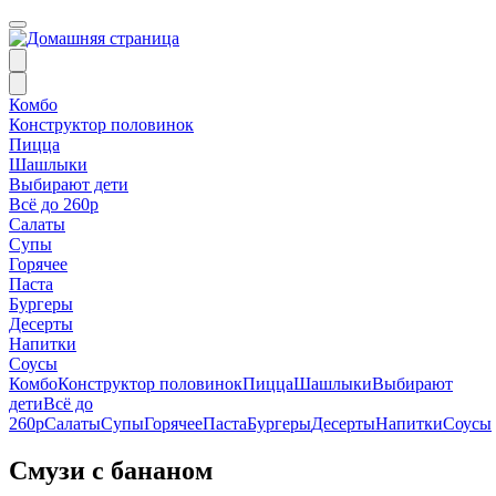
Комбо
Конструктор половинок
Пицца
Шашлыки
Выбирают дети
Всё до 260р
Салаты
Супы
Горячее
Паста
Бургеры
Десерты
Напитки
Соусы
Комбо
Конструктор половинок
Пицца
Шашлыки
Выбирают
дети
Всё до
260р
Салаты
Супы
Горячее
Паста
Бургеры
Десерты
Напитки
Соусы
Смузи с бананом