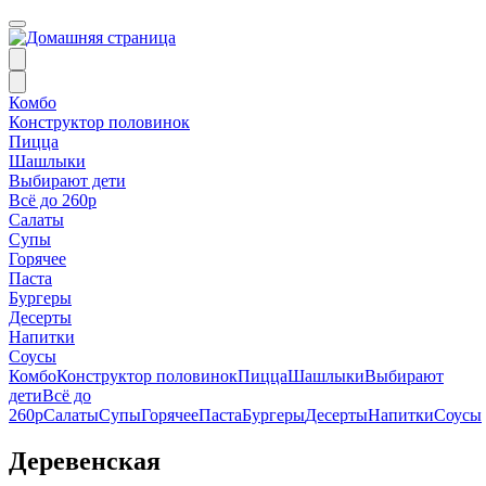
Комбо
Конструктор половинок
Пицца
Шашлыки
Выбирают дети
Всё до 260р
Салаты
Супы
Горячее
Паста
Бургеры
Десерты
Напитки
Соусы
Комбо
Конструктор половинок
Пицца
Шашлыки
Выбирают
дети
Всё до
260р
Салаты
Супы
Горячее
Паста
Бургеры
Десерты
Напитки
Соусы
Деревенская