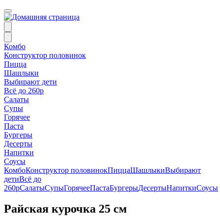
Комбо
Конструктор половинок
Пицца
Шашлыки
Выбирают дети
Всё до 260р
Салаты
Супы
Горячее
Паста
Бургеры
Десерты
Напитки
Соусы
Комбо
Конструктор половинок
Пицца
Шашлыки
Выбирают
дети
Всё до
260р
Салаты
Супы
Горячее
Паста
Бургеры
Десерты
Напитки
Соусы
Райская курочка 25 см