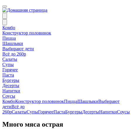
Комбо
Конструктор половинок
Пицца
Шашлыки
Выбирают дети
Всё до 260р
Салаты
Супы
Горячее
Паста
Бургеры
Десерты
Напитки
Соусы
Комбо
Конструктор половинок
Пицца
Шашлыки
Выбирают
дети
Всё до
260р
Салаты
Супы
Горячее
Паста
Бургеры
Десерты
Напитки
Соусы
Много мяса острая