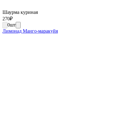
Шаурма куриная
270
₽
0
шт
Лимонад Манго-маракуйя