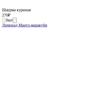
Шаурма куриная
270
₽
0
шт
Лимонад Манго-маракуйя