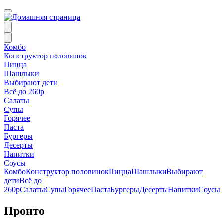
Комбо
Конструктор половинок
Пицца
Шашлыки
Выбирают дети
Всё до 260р
Салаты
Супы
Горячее
Паста
Бургеры
Десерты
Напитки
Соусы
Комбо
Конструктор половинок
Пицца
Шашлыки
Выбирают
дети
Всё до
260р
Салаты
Супы
Горячее
Паста
Бургеры
Десерты
Напитки
Соусы
Пронто