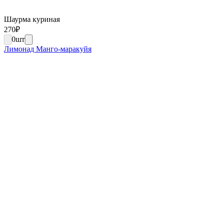
Шаурма куриная
270
₽
0
шт
Лимонад Манго-маракуйя