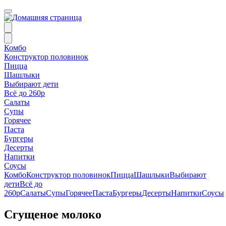
Комбо
Конструктор половинок
Пицца
Шашлыки
Выбирают дети
Всё до 260р
Салаты
Супы
Горячее
Паста
Бургеры
Десерты
Напитки
Соусы
Комбо
Конструктор половинок
Пицца
Шашлыки
Выбирают
дети
Всё до
260р
Салаты
Супы
Горячее
Паста
Бургеры
Десерты
Напитки
Соусы
Сгущеное молоко