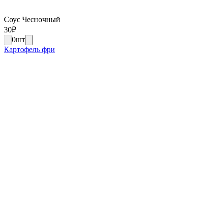
Соус Чесночный
30
₽
0
шт
Картофель фри