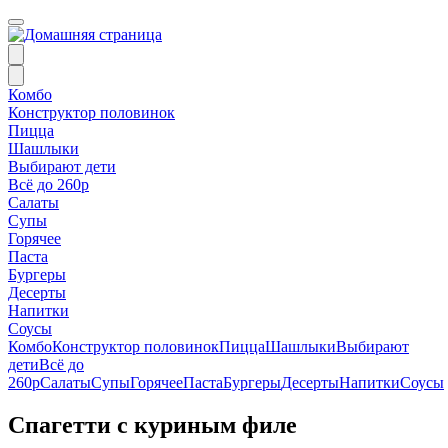
Комбо
Конструктор половинок
Пицца
Шашлыки
Выбирают дети
Всё до 260р
Салаты
Супы
Горячее
Паста
Бургеры
Десерты
Напитки
Соусы
Комбо
Конструктор половинок
Пицца
Шашлыки
Выбирают
дети
Всё до
260р
Салаты
Супы
Горячее
Паста
Бургеры
Десерты
Напитки
Соусы
Спагетти с куриным филе