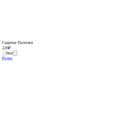
Сырные Палочки
220
₽
0
шт
Родео