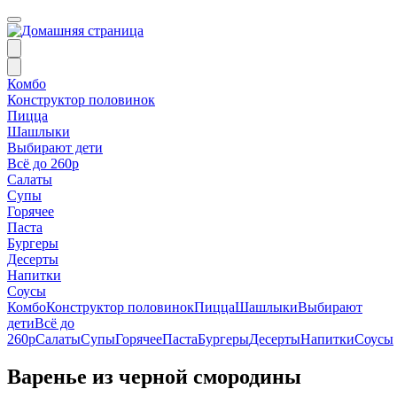
Комбо
Конструктор половинок
Пицца
Шашлыки
Выбирают дети
Всё до 260р
Салаты
Супы
Горячее
Паста
Бургеры
Десерты
Напитки
Соусы
Комбо
Конструктор половинок
Пицца
Шашлыки
Выбирают
дети
Всё до
260р
Салаты
Супы
Горячее
Паста
Бургеры
Десерты
Напитки
Соусы
Варенье из черной смородины