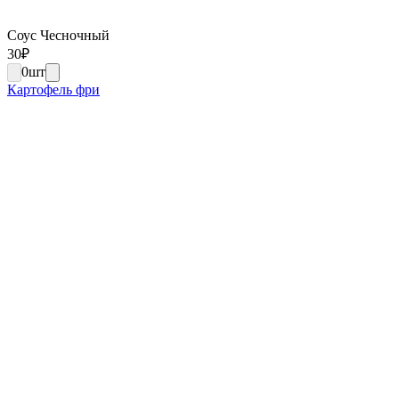
Соус Чесночный
30
₽
0
шт
Картофель фри