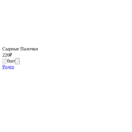
Сырные Палочки
220
₽
0
шт
Родео