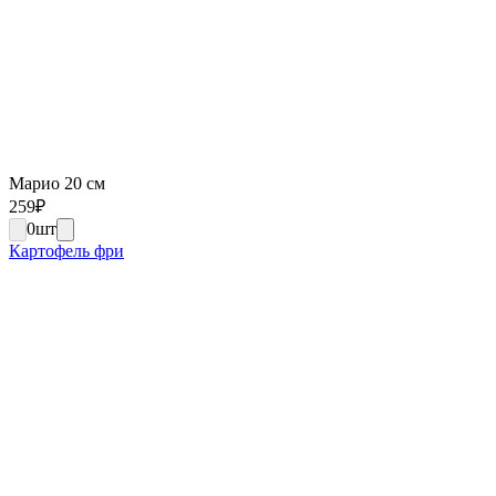
Марио 20 см
259
₽
0
шт
Картофель фри