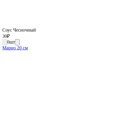
Соус Чесночный
30
₽
0
шт
Марио 20 см