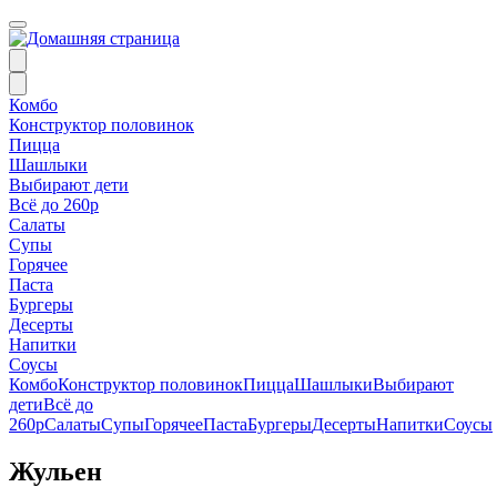
Комбо
Конструктор половинок
Пицца
Шашлыки
Выбирают дети
Всё до 260р
Салаты
Супы
Горячее
Паста
Бургеры
Десерты
Напитки
Соусы
Комбо
Конструктор половинок
Пицца
Шашлыки
Выбирают
дети
Всё до
260р
Салаты
Супы
Горячее
Паста
Бургеры
Десерты
Напитки
Соусы
Жульен