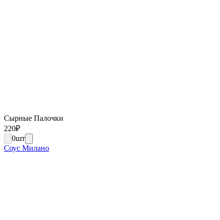
Сырные Палочки
220
₽
0
шт
Соус Милано