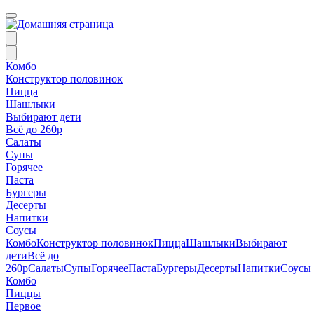
Комбо
Конструктор половинок
Пицца
Шашлыки
Выбирают дети
Всё до 260р
Салаты
Супы
Горячее
Паста
Бургеры
Десерты
Напитки
Соусы
Комбо
Конструктор половинок
Пицца
Шашлыки
Выбирают
дети
Всё до
260р
Салаты
Супы
Горячее
Паста
Бургеры
Десерты
Напитки
Соусы
Комбо
Пиццы
Первое