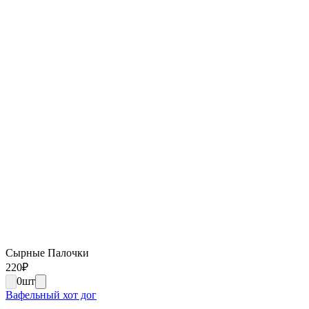
Сырные Палочки
220
₽
0
шт
Вафельный хот дог