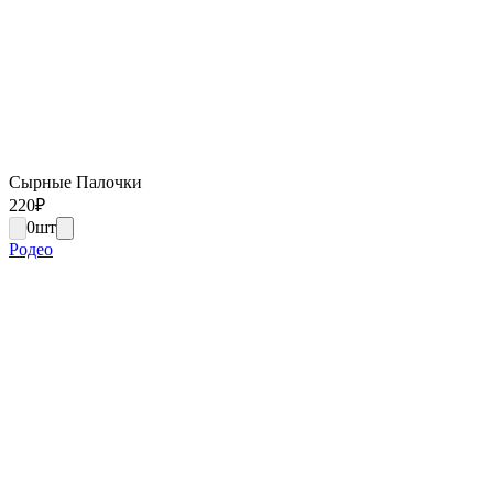
Сырные Палочки
220
₽
0
шт
Родео