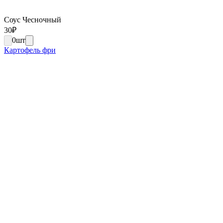
Соус Чесночный
30
₽
0
шт
Картофель фри