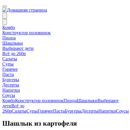
Комбо
Конструктор половинок
Пицца
Шашлыки
Выбирают дети
Всё до 260р
Салаты
Супы
Горячее
Паста
Бургеры
Десерты
Напитки
Соусы
Комбо
Конструктор половинок
Пицца
Шашлыки
Выбирают
дети
Всё до
260р
Салаты
Супы
Горячее
Паста
Бургеры
Десерты
Напитки
Соусы
Шашлык из картофеля