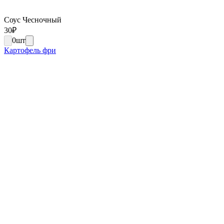
Соус Чесночный
30
₽
0
шт
Картофель фри