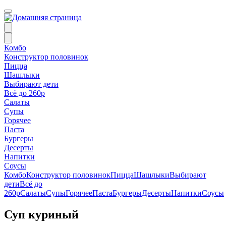
Комбо
Конструктор половинок
Пицца
Шашлыки
Выбирают дети
Всё до 260р
Салаты
Супы
Горячее
Паста
Бургеры
Десерты
Напитки
Соусы
Комбо
Конструктор половинок
Пицца
Шашлыки
Выбирают
дети
Всё до
260р
Салаты
Супы
Горячее
Паста
Бургеры
Десерты
Напитки
Соусы
Суп куриный