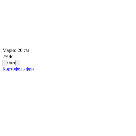
Марио 20 см
259
₽
0
шт
Картофель фри