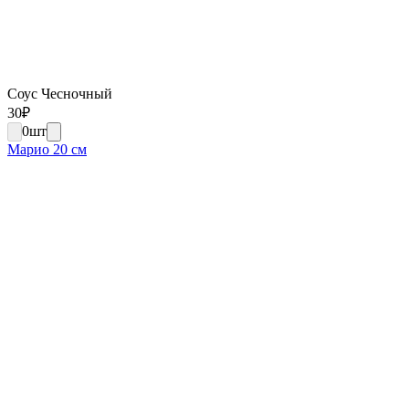
Соус Чесночный
30
₽
0
шт
Марио 20 см