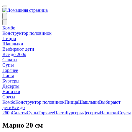
Комбо
Конструктор половинок
Пицца
Шашлыки
Выбирают дети
Всё до 260р
Салаты
Супы
Горячее
Паста
Бургеры
Десерты
Напитки
Соусы
Комбо
Конструктор половинок
Пицца
Шашлыки
Выбирают
дети
Всё до
260р
Салаты
Супы
Горячее
Паста
Бургеры
Десерты
Напитки
Соусы
Марио 20 см