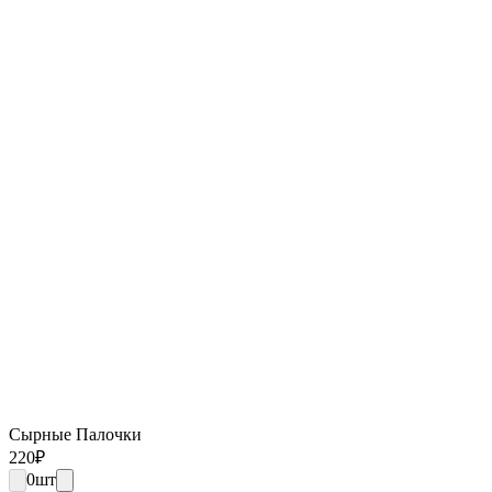
Сырные Палочки
220
₽
0
шт