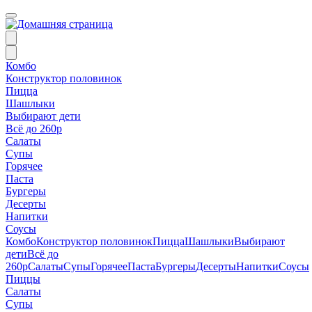
Комбо
Конструктор половинок
Пицца
Шашлыки
Выбирают дети
Всё до 260р
Салаты
Супы
Горячее
Паста
Бургеры
Десерты
Напитки
Соусы
Комбо
Конструктор половинок
Пицца
Шашлыки
Выбирают
дети
Всё до
260р
Салаты
Супы
Горячее
Паста
Бургеры
Десерты
Напитки
Соусы
Пиццы
Салаты
Супы