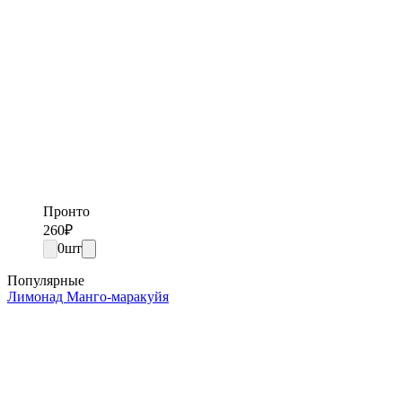
Пронто
260
₽
0
шт
Популярные
Лимонад Манго-маракуйя