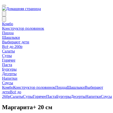
Комбо
Конструктор половинок
Пицца
Шашлыки
Выбирают дети
Всё до 260р
Салаты
Супы
Горячее
Паста
Бургеры
Десерты
Напитки
Соусы
Комбо
Конструктор половинок
Пицца
Шашлыки
Выбирают
дети
Всё до
260р
Салаты
Супы
Горячее
Паста
Бургеры
Десерты
Напитки
Соусы
Маргарита+ 20 см