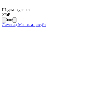
Шаурма куриная
270
₽
0
шт
Лимонад Манго-маракуйя